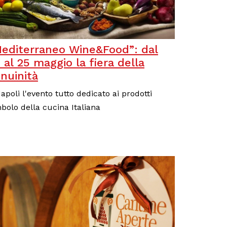
editerraneo Wine&Food”: dal
 al 25 maggio la fiera della
nuinità
apoli l'evento tutto dedicato ai prodotti
bolo della cucina Italiana