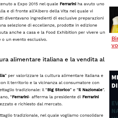
ttenuto a Expo 2015 nel quale
Ferrarini
ha avuto uno
a e di fronte all'Albero della Vita nel quale vi
ti diventavano ingredienti di esclusive preparazioni
 una selezione di eccellenze, prodotte in edizione
ssuta anche a casa e la Food Exhibition per vivere un
Bi
o un evento esclusivo.
vo
tura alimentare italiana e la vendita al
lia
” per valorizzare la cultura alimentare italiana e
 con il territorio e la vicinanza al consumatore con
ttaglio tradizionale: il “
Big Storico
” e “
il Nazionale
”.
iano, “
Ferrarini
- afferma la presidente di
Ferrarini
rezzato e richiesto dal mercato.
taglio tradizionale, nel quale vogliamo consolidare