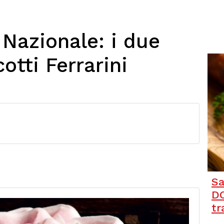
l Nazionale: i due
otti Ferrarini
Sa
DO
tr