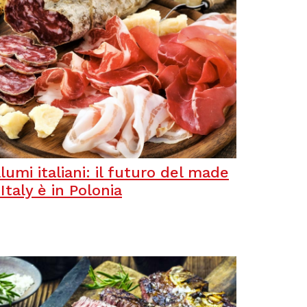
lumi italiani: il futuro del made
 Italy è in Polonia