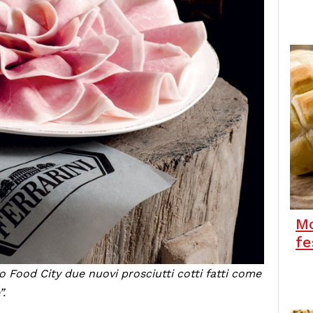
Mo
fe
o Food City due nuovi prosciutti cotti fatti come
”.