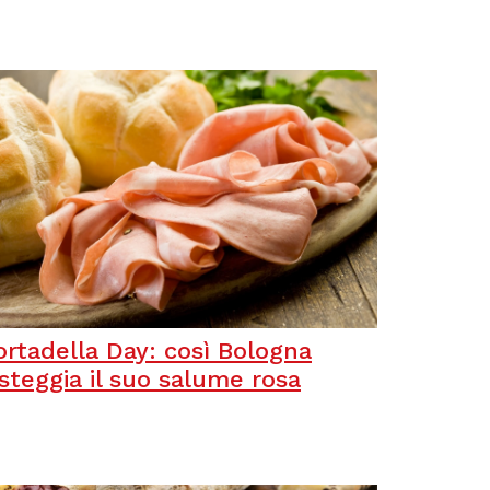
rtadella Day: così Bologna
steggia il suo salume rosa