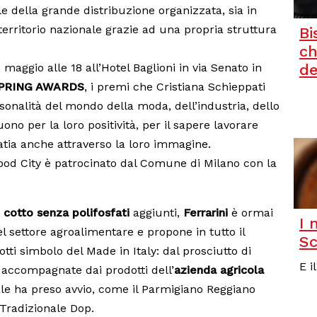
le della grande distribuzione organizzata, sia in
l territorio nazionale grazie ad una propria struttura
Bi
ch
maggio alle 18 all’Hotel Baglioni in via Senato in
de
SPRING AWARDS
, i premi che Cristiana Schieppati
sonalità del mondo della moda, dell’industria, dello
ono per la loro positività, per il sapere lavorare
ia anche attraverso la loro immagine.
Food City è patrocinato dal Comune di Milano con la
 cotto senza polifosfati
aggiunti,
Ferrarini
è ormai
I 
l settore agroalimentare e propone in tutto il
Sc
otti simbolo del Made in Italy: dal prosciutto di
E i
 accompagnate dai prodotti dell’
azienda agricola
riale ha preso avvio, come il Parmigiano Reggiano
 Tradizionale Dop.