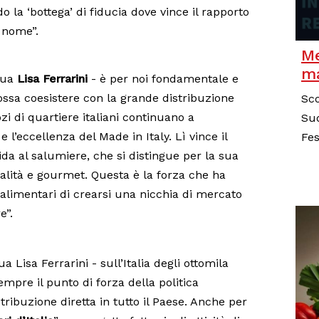
 la ‘bottega’ di fiducia dove vince il rapporto
 nome”.
Me
ma
inua
Lisa Ferrarini
- è per noi fondamentale e
possa coesistere con la grande distribuzione
Sco
ozi di quartiere italiani continuano a
Sud
 l’eccellenza del Made in Italy. Lì vince il
Fes
da al salumiere, che si distingue per la sua
qualità e gourmet. Questa è la forza che ha
i alimentari di crearsi una nicchia di mercato
e”.
a Lisa Ferrarini - sull’Italia degli ottomila
mpre il punto di forza della politica
ribuzione diretta in tutto il Paese. Anche per