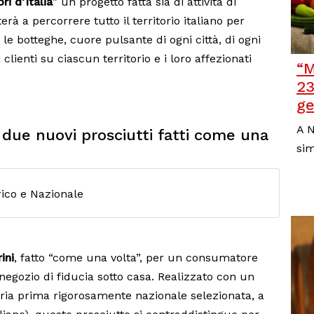
ri d’Italia
” un progetto fatta sia di attività di
à a percorrere tutto il territorio italiano per
e le botteghe, cuore pulsante di ogni città, di ogni
clienti su ciascun territorio e i loro affezionati
“M
23
ge
A N
”: due nuovi prosciutti fatti come una
sim
ini
, fatto “come una volta”, per un consumatore
 negozio di fiducia sotto casa. Realizzato con un
ria prima rigorosamente nazionale selezionata, a