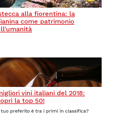
stecca alla fiorentina: la
ianina come patrimonio
ll'umanità
migliori vini italiani del 2018:
opri la top 50!
l tuo preferito è tra i primi in classifica?