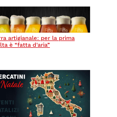
rra artigianale: per la prima
lta è “fatta d'aria”