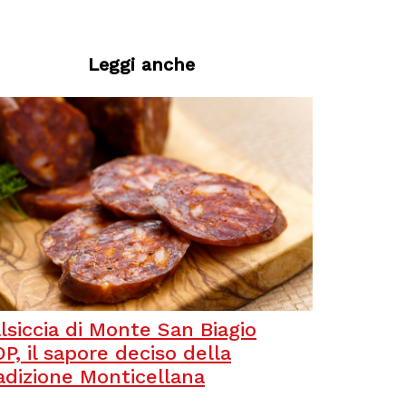
Leggi anche
lsiccia di Monte San Biagio
P, il sapore deciso della
adizione Monticellana